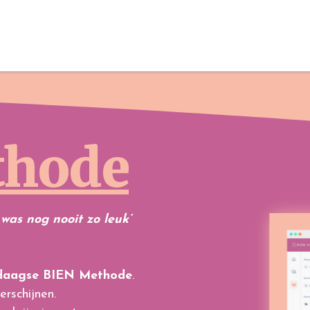
thode
 was nog nooit zo leuk’
daagse BIEN Methode
.
erschijnen.