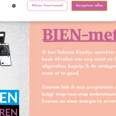
Alleen functioneel
Accepteer alles
BIEN-me
Ik ben Sabrina Koudijs, oprichter
boek Afvallen was nog nooit zo l
afgevallen, begrijp ik de uitdag
maar al te goed.
Daarom heb ik mijn programma o
krijgt stap-voor-stap ondersteu
bouwen en meer energie te ervare